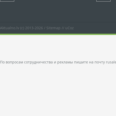
Aktualno.lv
(c) 2013-2026 /
Sitemap
//
uCoz
По вопросам сотрудничества и рекламы пишите на почту
rusal