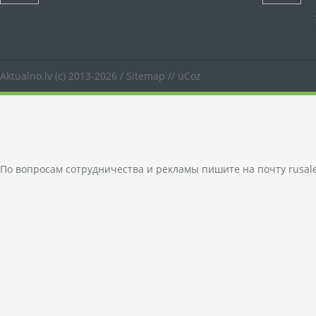
Aktualno.lv
(c) 2013-2026 /
Sitemap
//
uCoz
По вопросам сотрудничества и рекламы пишите на почту
rusal