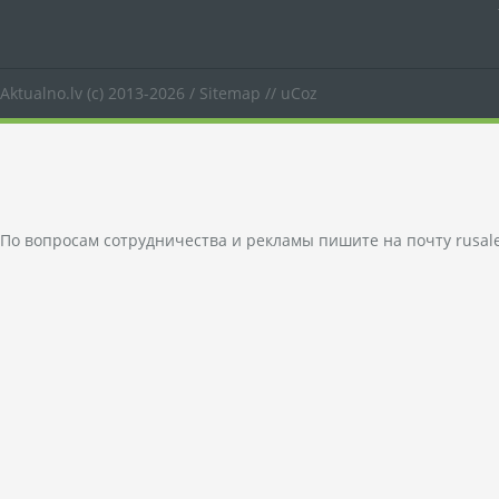
Aktualno.lv
(c) 2013-2026 /
Sitemap
//
uCoz
По вопросам сотрудничества и рекламы пишите на почту
rusal