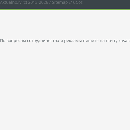
Aktualno.lv
(c) 2013-2026 /
Sitemap
//
uCoz
По вопросам сотрудничества и рекламы пишите на почту
rusal