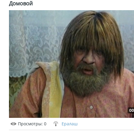
Домовой
00
Просмотры
: 0
Ералаш