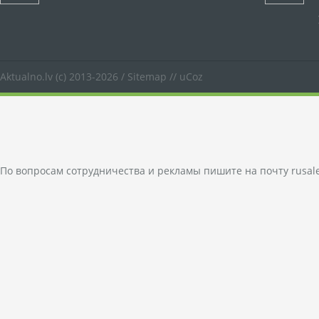
Aktualno.lv
(c) 2013-2026 /
Sitemap
//
uCoz
По вопросам сотрудничества и рекламы пишите на почту
rusal