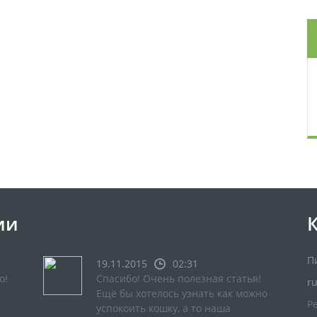
ии
П
19.11.2015
02:31
о!
Спасибо! Очень полезная статья!
r
Ещё бы хотелось узнать как можно
Р
успокоить кошку, а то наша