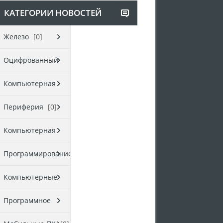
КАТЕГОРИИ НОВОСТЕЙ
Железо
[0]
Оцифрованный
мир
[0]
Компьютерная
безопасность
[0]
Периферия
[0]
Компьютерная
документация
[0]
Программирование
[0]
Компьютерные
онлайн форумы
Программное
[0]