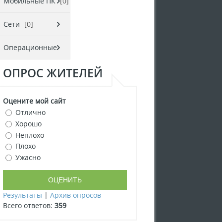
обеспечение
[0]
Мобильные ПК
[0]
Сети
[0]
Операционные
ОПРОС ЖИТЕЛЕЙ
системы
[0]
Оцените мой сайт
Отлично
Хорошо
Неплохо
Плохо
Ужасно
Результаты
|
Архив опросов
Всего ответов:
359