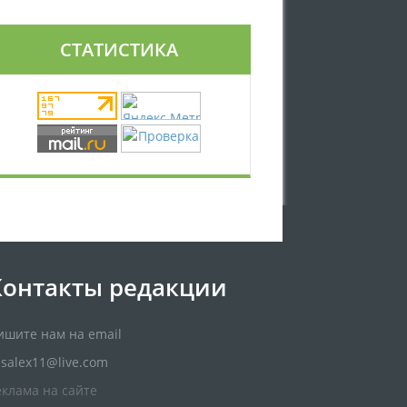
СТАТИСТИКА
Контакты редакции
ишите нам на email
usalex11@live.com
еклама на сайте