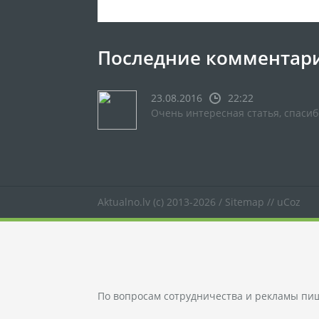
Последние комментар
23.08.2016
22:22
Очень интересная статья, спасиб
Aktualno.lv
(c) 2013-2026 /
Sitemap
//
uCoz
По вопросам сотрудничества и рекламы пи