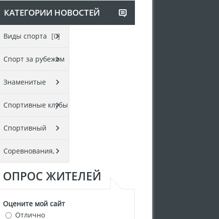
КАТЕГОРИИ НОВОСТЕЙ
Виды спорта
[0]
Спорт за рубежом
[0]
Знаменитые
спортсмены
[0]
Спортивные клубы
и секции
[0]
Спортивный
тотализатор
[0]
Соревнования,
ОПРОС ЖИТЕЛЕЙ
чемпионаты,
турниры
[0]
Оцените мой сайт
Отлично