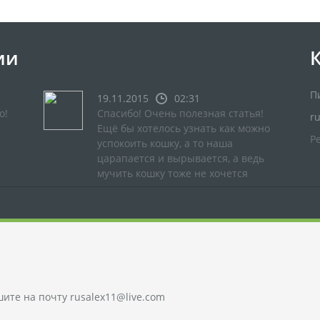
ии
П
19.11.2015
02:31
о!
Спасибо! Очень полезная статья!
r
Ещё бы хотелось узнать как можно
Р
успокоить кошку, а то наша
царапается и вырывается, а ведь
мучить кошку тоже не хочется
шите на почту
rusalex11@live.com