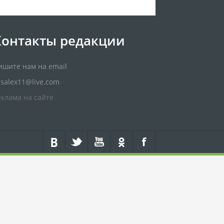
Контакты редакции
ишите нам на email
usalex11@live.com
еклама на сайте