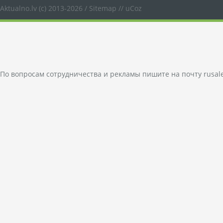
Aktualno.lv
(c) 2013-2026 /
Sitemap
//
uCoz
По вопросам сотрудничества и рекламы пишите на почту
rusal