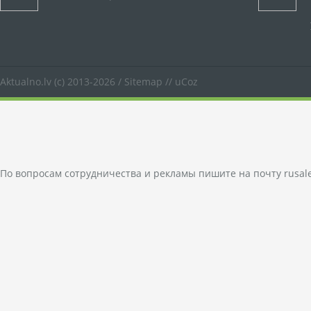
Aktualno.lv
(c) 2013-2026 /
Sitemap
//
uCoz
По вопросам сотрудничества и рекламы пишите на почту
rusal