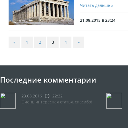
Читать дальше »
21.08.2015 в 23:24
«
1
2
3
4
»
Последние комментарии
23.08.2016
22:22
Очень интересная статья, спасибо!