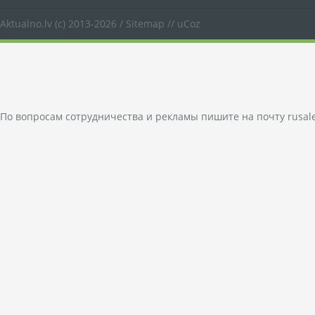
Aktualno.lv
(c) 2013-2026 /
Sitemap
//
uCoz
По вопросам сотрудничества и рекламы пишите на почту
rusal