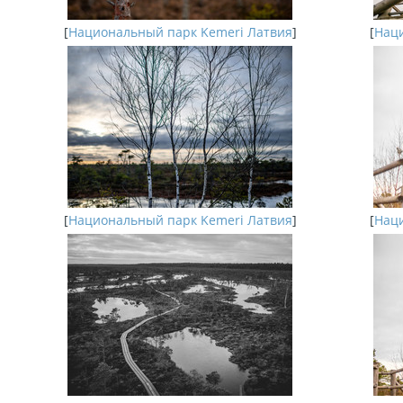
[
Национальный парк Kemeri Латвия
]
[
Наци
[
Национальный парк Kemeri Латвия
]
[
Наци