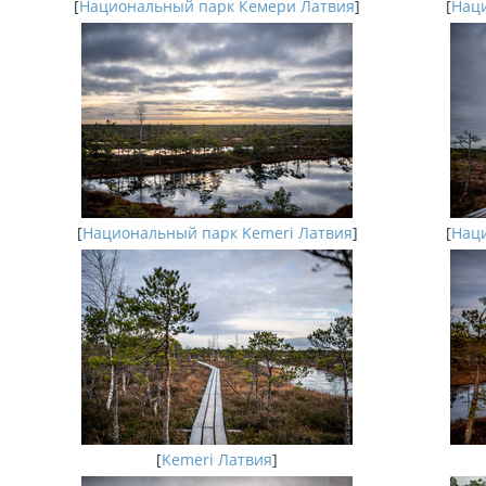
[
Национальный парк Кемери Латвия
]
[
Наци
[
Национальный парк Kemeri Латвия
]
[
Наци
[
Kemeri Латвия
]