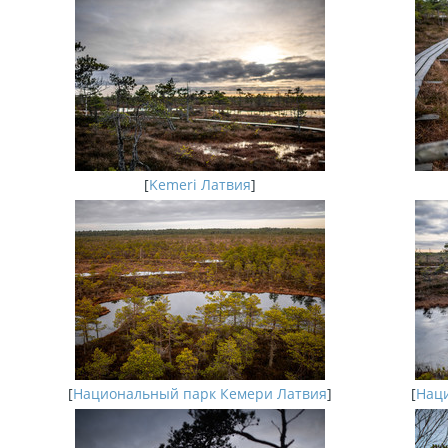
[
Kemeri Латвия
]
[
Национальный парк Кемери Латвия
]
[
Наци