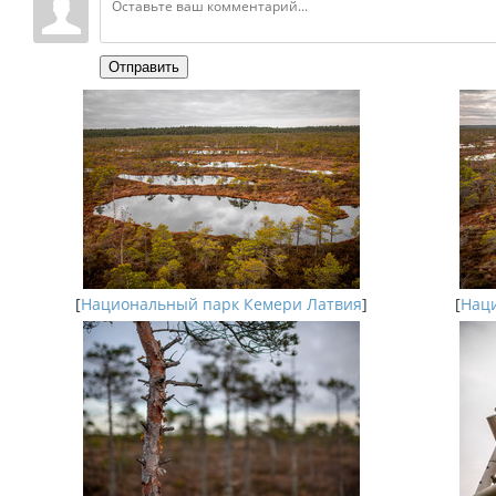
Отправить
[
Национальный парк Кемери Латвия
]
[
Наци