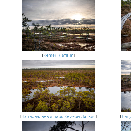
[
Kemeri Латвия
]
[
Национальный парк Кемери Латвия
]
[
Наци