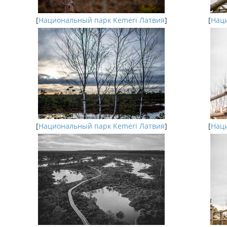
[
Национальный парк Kemeri Латвия
]
[
Наци
[
Национальный парк Kemeri Латвия
]
[
Наци