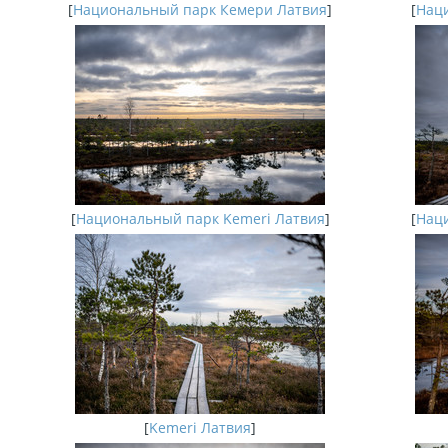
[
Национальный парк Кемери Латвия
]
[
Наци
[
Национальный парк Kemeri Латвия
]
[
Наци
[
Kemeri Латвия
]