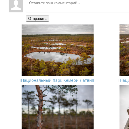
Отправить
[
Национальный парк Кемери Латвия
]
[
Наци