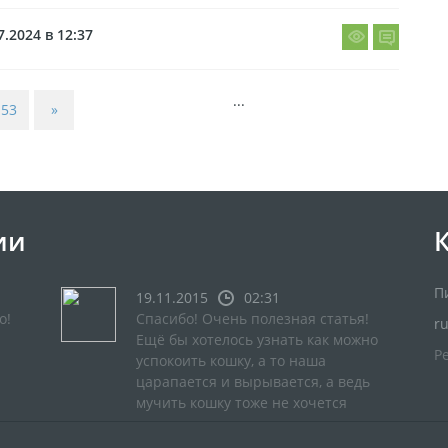
7.2024 в 12:37
...
53
»
ии
П
19.11.2015
02:31
о!
Спасибо! Очень полезная статья!
r
Ещё бы хотелось узнать как можно
Р
успокоить кошку, а то наша
царапается и вырывается, а ведь
мучить кошку тоже не хочется