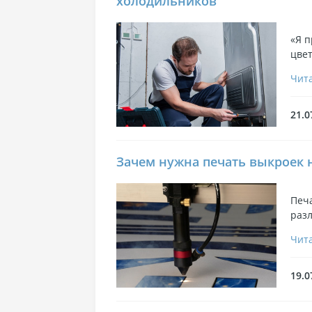
холодильников
«Я п
цвет
Чита
21.0
Зачем нужна печать выкроек 
Печа
раз
Чита
19.0