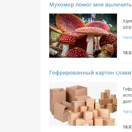
Мухомор помог мне вылечить
Удив
Штр
Чита
18.0
Гофрированный картон слави
Гоф
исп
дол
Чита
18.0