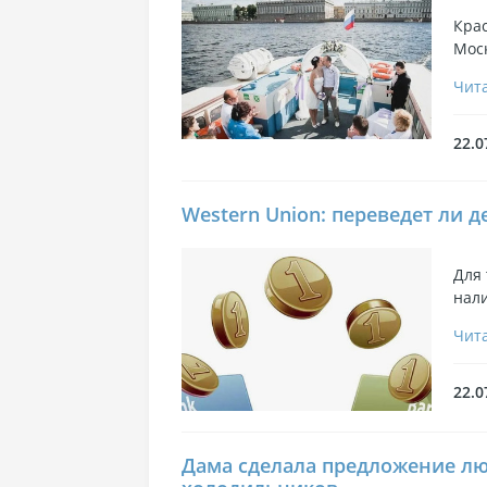
Крас
Моск
Чита
22.0
Western Union: переведет ли 
Для 
нал
Чита
22.0
Дама сделала предложение л