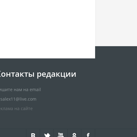
Контакты редакции
ишите нам на email
usalex11@live.com
еклама на сайте