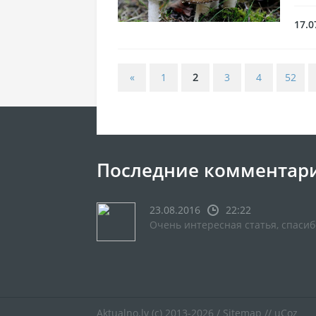
17.0
«
1
2
3
4
52
Последние комментар
23.08.2016
22:22
Очень интересная статья, спасиб
Aktualno.lv
(c) 2013-2026 /
Sitemap
//
uCoz