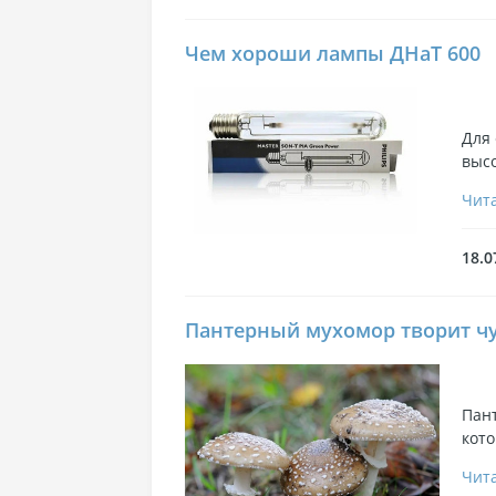
Чем хороши лампы ДНаТ 600
Для
высо
Чита
18.0
Пантерный мухомор творит ч
Пант
кото
Чита