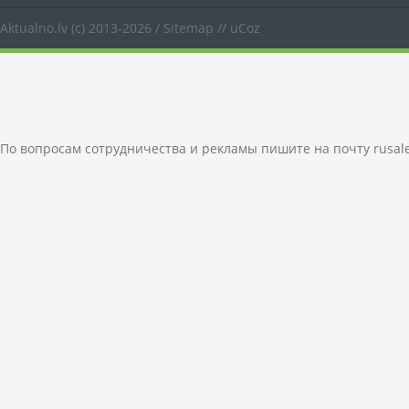
Aktualno.lv
(c) 2013-2026 /
Sitemap
//
uCoz
По вопросам сотрудничества и рекламы пишите на почту
rusal