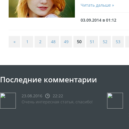
Читать дальше »
03.09.2014 в 01:12
«
1
2
48
49
50
51
52
53
Последние комментарии
23.08.2016
22:22
Очень интересная статья, спасибо!