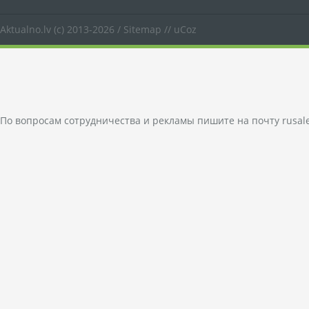
Aktualno.lv
(c) 2013-2026 /
Sitemap
//
uCoz
По вопросам сотрудничества и рекламы пишите на почту
rusal