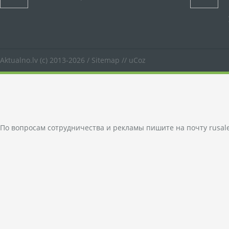
Aktualno.lv
(c) 2013-2026 /
Sitemap
//
uCoz
По вопросам сотрудничества и рекламы пишите на почту
rusal