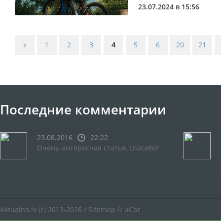
23.07.2024 в 15:56
«
1
2
3
4
5
6
20
21
Последние комментарии
23.08.2016
22:22
Очень интересная статья, спасибо!
Aktualno.lv
(c) 2013-2026 /
Sitemap
//
uCoz