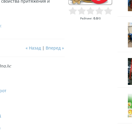
 свойства притяжения и
Рейтинг
:
0.0
/
0
C
« Назад
|
Вперед »
no.lv:
рот
д
а