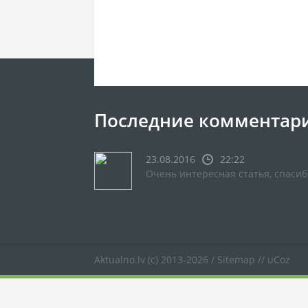
Последние комментар
23.08.2016
22:22
Очень интересная статья, спасиб
Aktualno.lv
(c) 2013-2026 /
Sitemap
//
uCoz