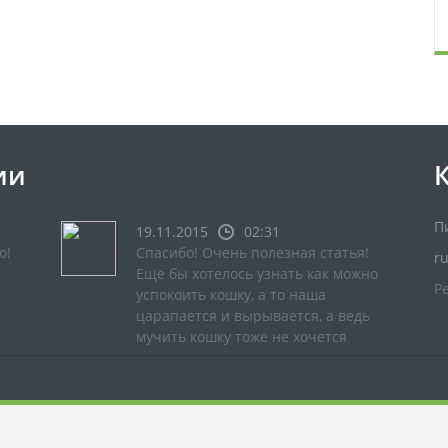
ии
П
19.11.2015
02:31
о!
Спасибо! Очень полезная статья!
r
Ещё бы хотелось узнать как можно
Р
успокоить кошку, а то наша
царапается и вырывается, а ведь
мучить кошку тоже не хочется