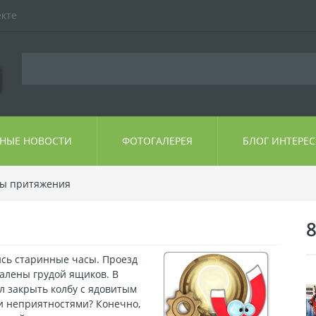
екте
ЬНЫЕ НОВОСТИ
ФОТОГАЛЕРЕЯ
БЛОГ ИНТЕРЕ
ы притяжения
8
ись старинные часы. Проезд
валены грудой ящиков. В
л закрыть колбу с ядовитым
ми неприятностями? Конечно,