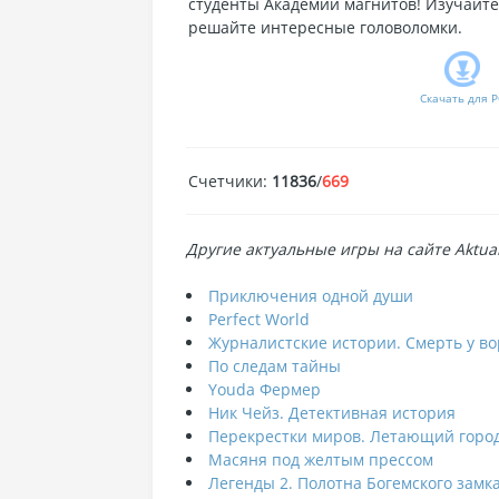
студенты Академии магнитов! Изучайте
решайте интересные головоломки.
Скачать для
P
Счетчики
:
11836
/
669
Другие актуальные игры на сайте Aktual
Приключения одной души
Perfect World
Журналистские истории. Смерть у во
По следам тайны
Youda Фермер
Ник Чейз. Детективная история
Перекрестки миров. Летающий горо
Масяня под желтым прессом
Легенды 2. Полотна Богемского замк