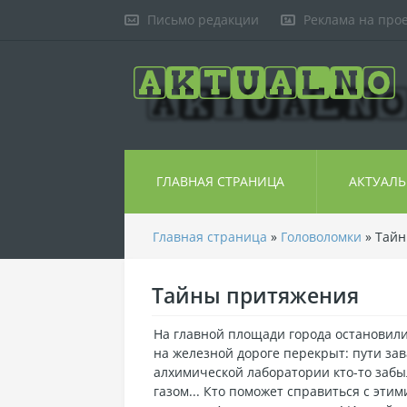
Письмо редакции
Реклама на про
ГЛАВНАЯ СТРАНИЦА
АКТУАЛ
Главная страница
»
Головоломки
» Тайн
Тайны притяжения
На главной площади города остановил
на железной дороге перекрыт: пути за
алхимической лаборатории кто-то забы
газом... Кто поможет справиться с эти