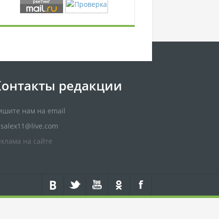
Контакты редакции
ишите нам на email
usalex11@live.com
еклама на сайте