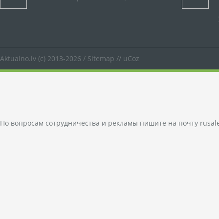
Aktualno.lv
(c) 2013-2026 /
Sitemap
//
uCoz
По вопросам сотрудничества и рекламы пишите на почту
rusal