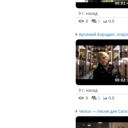
00:01:
9 г. назад
0
0
0.0
Арсений Бородин: откров
00:02:
9 г. назад
0
0
0.0
Челси — песня для Сати