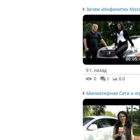
Зачем «Инфинити» Niss
00:05:
9 г. назад
0
0
0.0
Миниатюрная Сати и огр