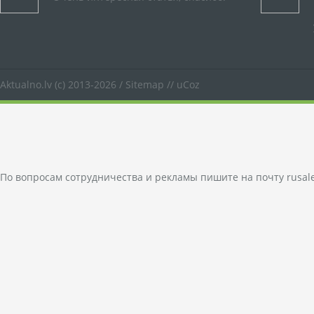
Aktualno.lv
(c) 2013-2026 /
Sitemap
//
uCoz
По вопросам сотрудничества и рекламы пишите на почту
rusal