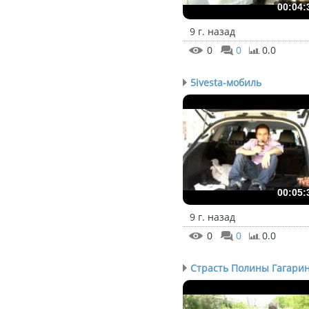
00:04:
9 г. назад
0
0
0.0
5ivesta-мобиль
00:05:
9 г. назад
0
0
0.0
Страсть Полины Гагарино