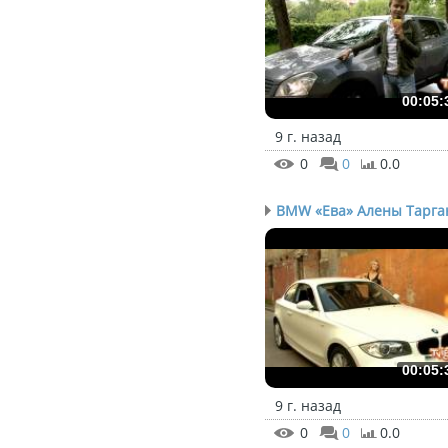
00:05:
9 г. назад
0
0
0.0
BMW «Ева» Алены Тарган
00:05:
9 г. назад
0
0
0.0