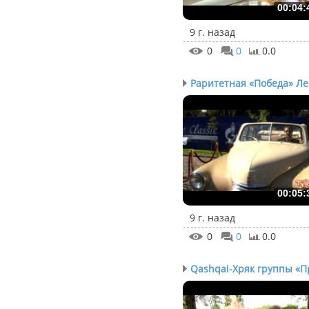
00:04:
9 г. назад
0
0
0.0
Раритетная «Победа» Лео
00:05:
9 г. назад
0
0
0.0
Qashqai-Хряк группы «Пр