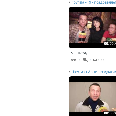
Группа «Т9» поздравляет
00:00:
9 г. назад
0
0
0.0
Шоу-мэн Арчи поздравля
00:00: