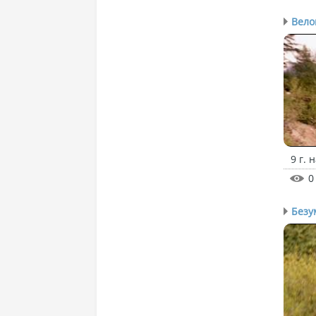
Вело
9 г. 
0
Безу