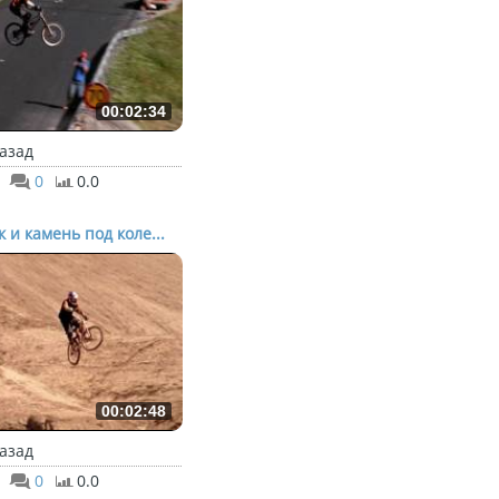
00:02:34
назад
0
0.0
к и камень под коле...
00:02:48
назад
0
0.0