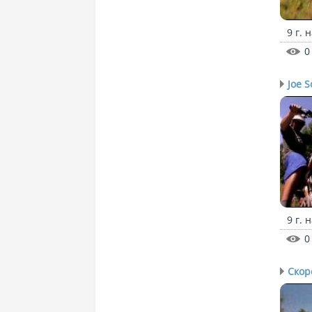
9 г. 
0
Joe S
9 г. 
0
Скор