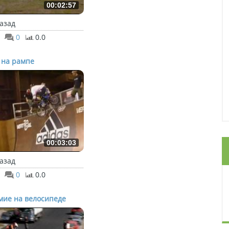
00:02:57
назад
0
0.0
 на рампе
00:03:03
назад
0
0.0
мие на велосипеде