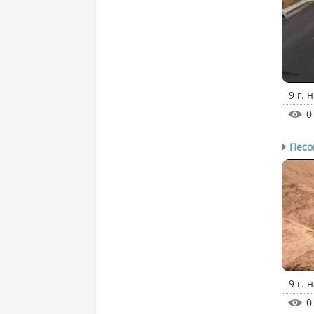
9 г. 
0
Песо
9 г. 
0