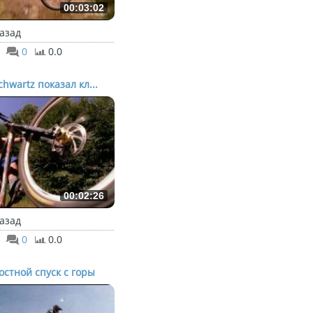
00:03:02
назад
0
0.0
chwartz показал кл...
00:02:26
назад
0
0.0
остной спуск с горы