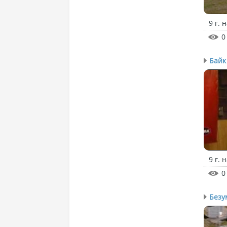
9 г. 
0
Байк
9 г. 
0
Безу