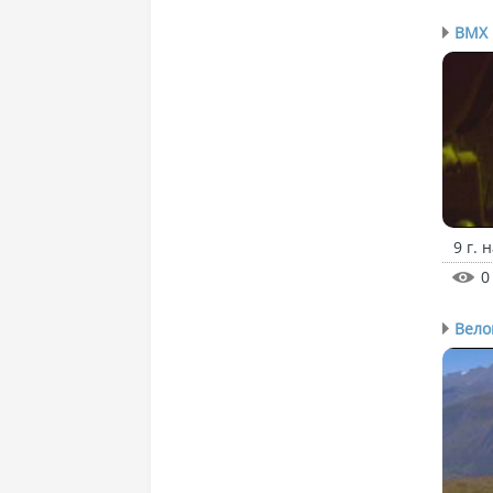
BMX 
9 г. 
0
Вело