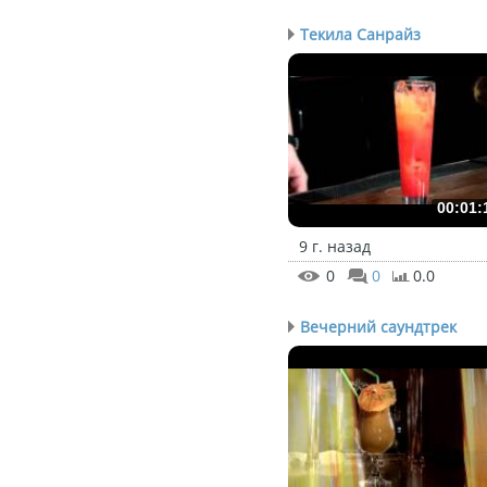
Текила Санрайз
00:01:
9 г. назад
0
0
0.0
Вечерний саундтрек