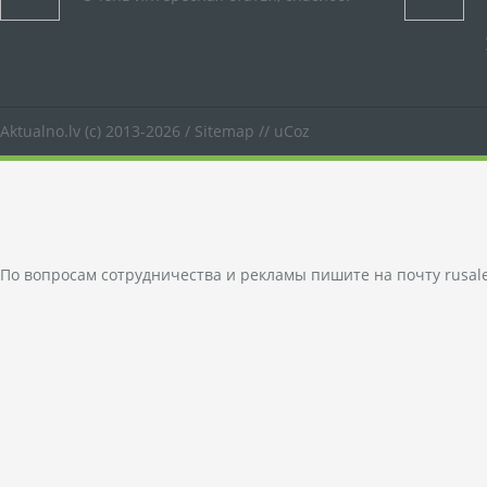
Aktualno.lv
(c) 2013-2026 /
Sitemap
//
uCoz
По вопросам сотрудничества и рекламы пишите на почту
rusal