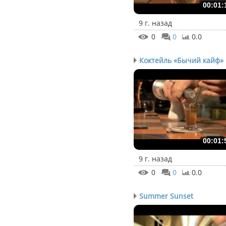
00:01:
9 г. назад
0
0
0.0
Коктейль «Бычий кайф»
00:01:
9 г. назад
0
0
0.0
Summer Sunset