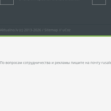
Aktualno.lv
(c) 2013-2026 /
Sitemap
//
uCoz
По вопросам сотрудничества и рекламы пишите на почту
rusal