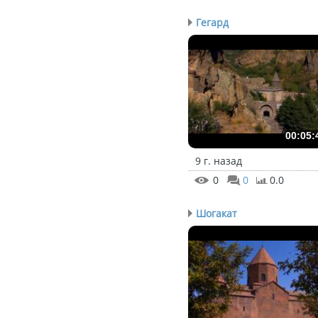
Гегард
00:05:
9 г. назад
0
0
0.0
Шогакат