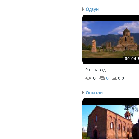
Одзун
00:04:
9 г. назад
0
0
0.0
Ошакан