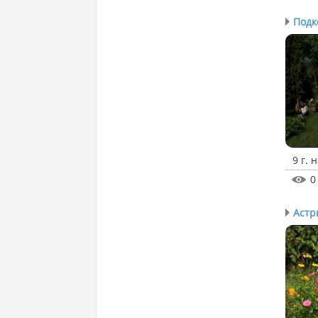
Подк
9 г. 
0
Астр