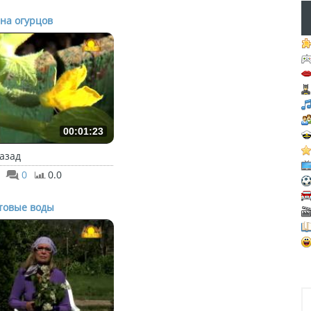
на огурцов
00:01:23
назад
0
0.0
товые воды