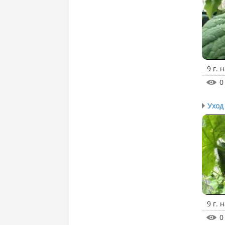
9 г. 
0
Уход
9 г. 
0