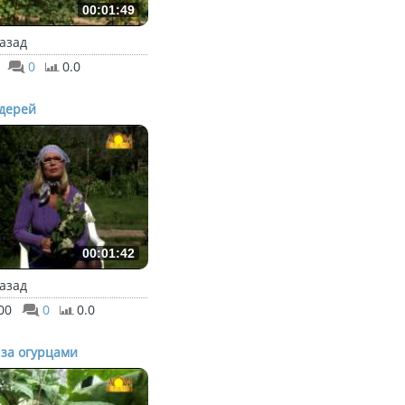
00:01:49
назад
0
0.0
дерей
00:01:42
назад
00
0
0.0
 за огурцами