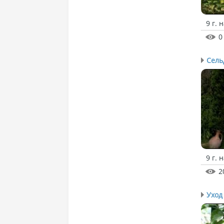
9 г. 
0
Сель
9 г. 
2
Уход