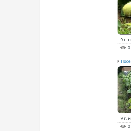
9 г. 
0
Посе
9 г. 
0