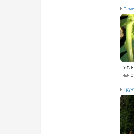
Семе
9 г. 
0
Грун