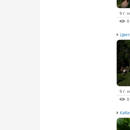
9 г. 
0
Цве
9 г. 
0
Каба