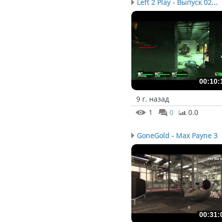
Left 2 Play - Выпуск 02...
00:10:
9 г. назад
1
0
0.0
GoneGold - Max Payne 3
00:31: