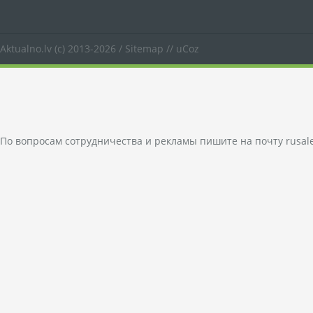
Aktualno.lv
(c) 2013-2026 /
Sitemap
//
uCoz
По вопросам сотрудничества и рекламы пишите на почту
rusal