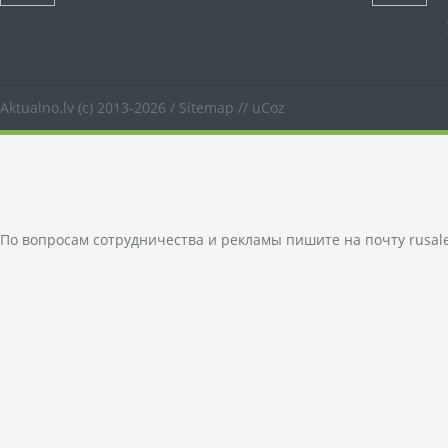
Aktualno.lv
(c) 2013-2026 /
Sitemap
//
uCoz
По вопросам сотрудничества и рекламы пишите на почту
rusal