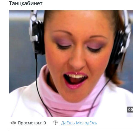
Танцкабинет
00
Просмотры
: 0
ДаЁшь МолодЁжь