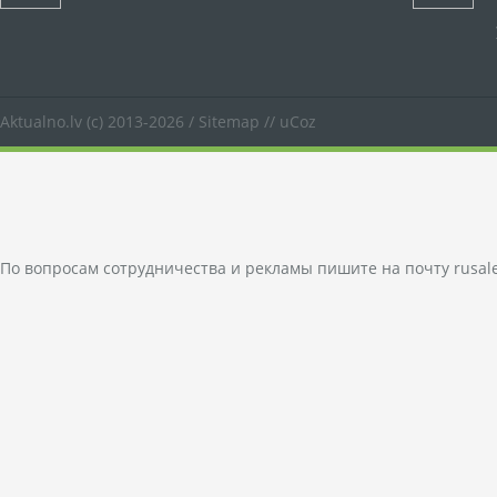
Aktualno.lv
(c) 2013-2026 /
Sitemap
//
uCoz
По вопросам сотрудничества и рекламы пишите на почту
rusal