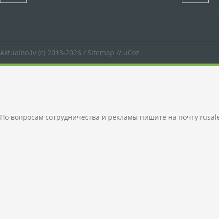
Aktualno.lv
(c) 2013-2026 /
Sitemap
//
uCoz
По вопросам сотрудничества и рекламы пишите на почту
rusal