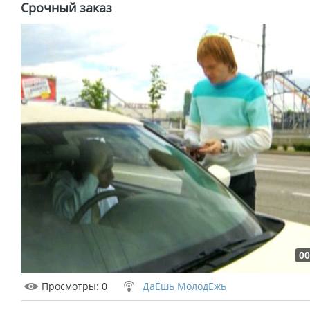
Срочный заказ
00
Просмотры
: 0
ДаЁшь МолодЁжь