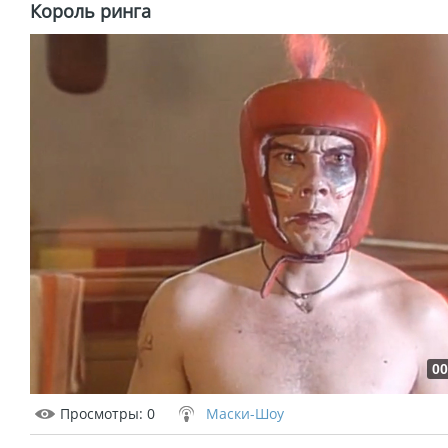
Король ринга
00
Просмотры
: 0
Маски-Шоу