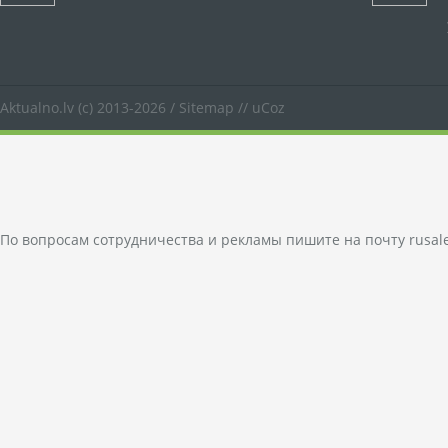
Aktualno.lv
(c) 2013-2026 /
Sitemap
//
uCoz
По вопросам сотрудничества и рекламы пишите на почту
rusal