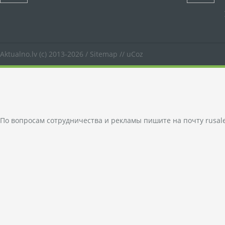
Aktualno.lv
(c) 2013-2026 /
Sitemap
//
uCoz
По вопросам сотрудничества и рекламы пишите на почту
rusal