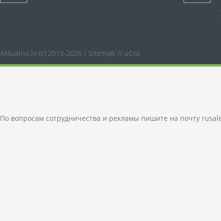
Aktualno.lv
(c) 2013-2026 /
Sitemap
//
uCoz
По вопросам сотрудничества и рекламы пишите на почту
rusal