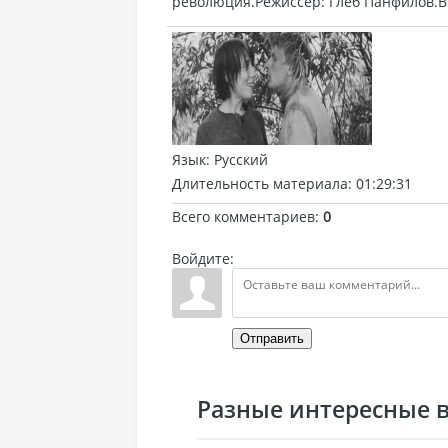
революция.Режиссер: Глеб Панфилов.В 
Язык
: Русский
Длительность материала
: 01:29:31
Всего комментариев
:
0
Войдите:
Отправить
Разные интересные ви