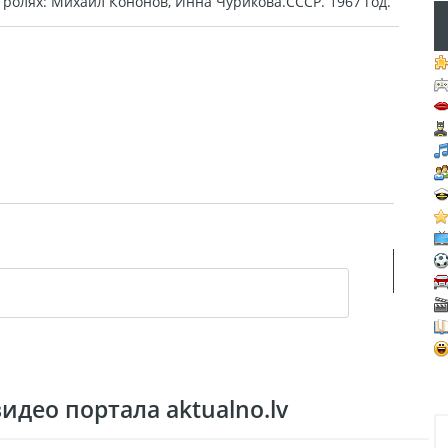
ролях: Михаил Кононов, Инна Чурикова.СССР. 1967 год.
део портала aktualno.lv