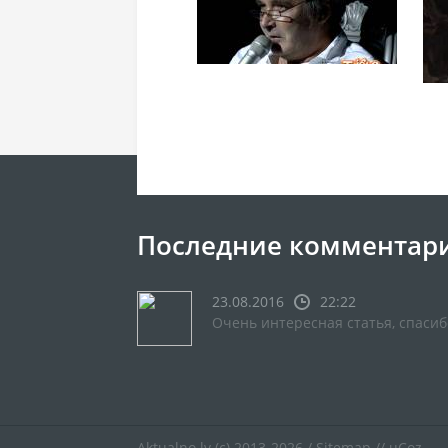
Последние комментар
23.08.2016
22:22
Очень интересная статья, спасиб
Aktualno.lv
(c) 2013-2026 /
Sitemap
//
uCoz