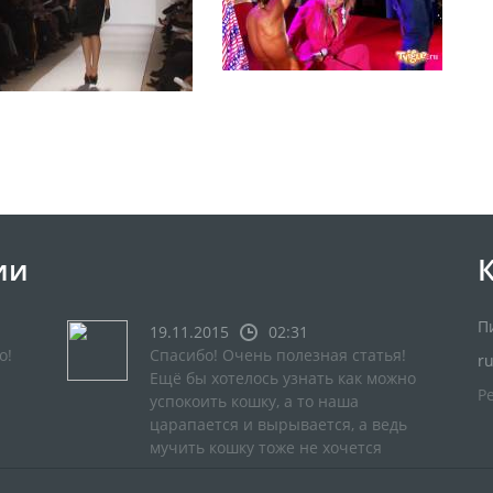
ии
П
19.11.2015
02:31
о!
Спасибо! Очень полезная статья!
r
Ещё бы хотелось узнать как можно
Р
успокоить кошку, а то наша
царапается и вырывается, а ведь
мучить кошку тоже не хочется