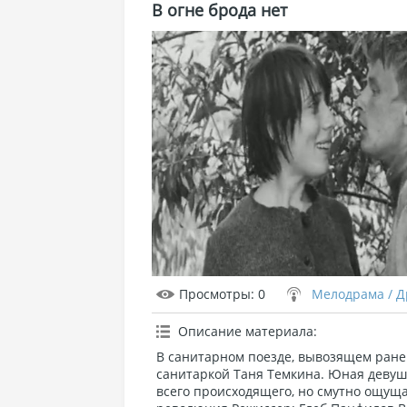
В огне брода нет
Просмотры
: 0
Мелодрама / 
Описание материала
:
В санитарном поезде, вывозящем ране
санитаркой Таня Темкина. Юная девушк
всего происходящего, но смутно ощуща