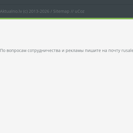
Aktualno.lv
(c) 2013-2026 /
Sitemap
//
uCoz
По вопросам сотрудничества и рекламы пишите на почту
rusal