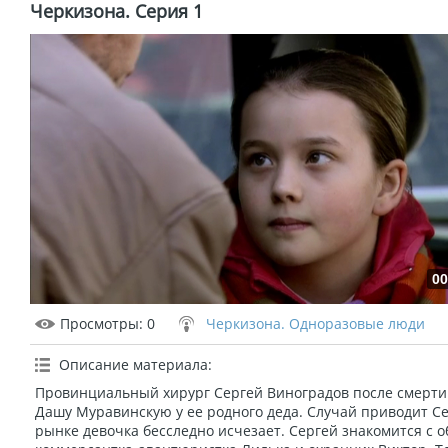
Черкизона. Серия 1
00
Просмотры
: 0
Черкизона. Одноразовые люди
Описание материала
:
Провинциальный хирург Сергей Виноградов после смерт
Дашу Муравинскую у ее родного деда. Случай приводит Се
рынке девочка бесследно исчезает. Сергей знакомится с 