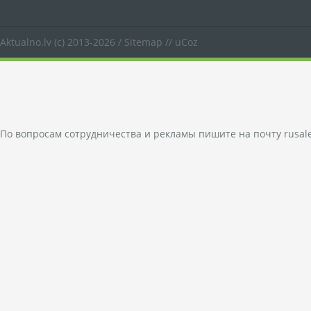
Aktualno.lv
(c) 2013-2026 /
Sitemap
//
uCoz
По вопросам сотрудничества и рекламы пишите на почту
rusal