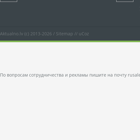
Aktualno.lv
(c) 2013-2026 /
Sitemap
//
uCoz
По вопросам сотрудничества и рекламы пишите на почту
rusal