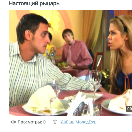
Настоящий рыцарь
00
Просмотры
: 0
ДаЁшь МолодЁжь