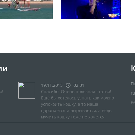
ии
П
19.11.2015
02:31
о!
Спасибо! Очень полезная статья!
r
Ещё бы хотелось узнать как можно
Р
успокоить кошку, а то наша
царапается и вырывается, а ведь
мучить кошку тоже не хочется