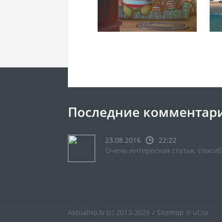
Последние комментар
23.08.2016
22:22
Очень интересная статья, спасиб
Aktualno.lv
(c) 2013-2026 /
Sitemap
//
uCoz