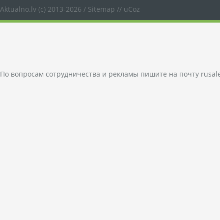
Aktualno.lv
(c) 2013-2026 /
Sitemap
//
uCoz
По вопросам сотрудничества и рекламы пишите на почту
rusal