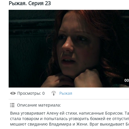
Рыжая. Серия 23
00
Просмотры
: 0
Рыжая
Описание материала
:
Вика уговаривает Алену ей стихи, написанные Борисом. Та
стала товаром и попыталась уговорить бомжей ее отпусти
мешают свиданию Владимира и Жени. Враг выкидывает Бо