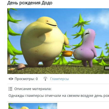
День рождения Додо
00
Просмотры
: 0
Гламперсы
Описание материала
:
Однажды гламперсы отмечали на свежем воздухе день рож