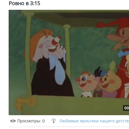
Ровно в 3:15
00
Просмотры
: 0
Любимые мультики нашего детств