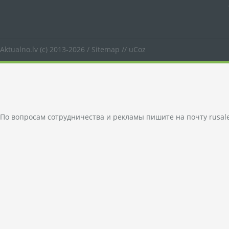
Aktualno.lv
(c) 2013-2026 /
Sitemap
//
uCoz
По вопросам сотрудничества и рекламы пишите на почту
rusal