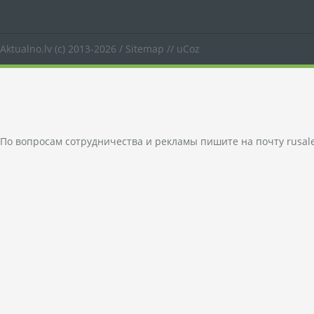
Aktualno.lv
(c) 2013-2026 /
Sitemap
//
uCoz
По вопросам сотрудничества и рекламы пишите на почту
rusal