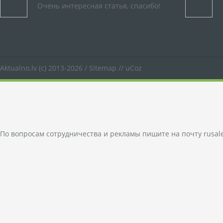
Очень интересная статья, спасибо!
Aktualno.lv
(c) 2013-2026 /
Sitemap
//
uCoz
По вопросам сотрудничества и рекламы пишите на почту
rusal