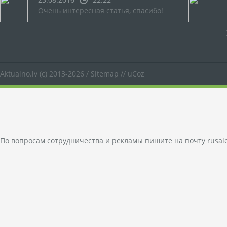
Очень интересная статья, спасибо!
Aktualno.lv
(c) 2013-2026 /
Sitemap
//
uCoz
По вопросам сотрудничества и рекламы пишите на почту
rusal