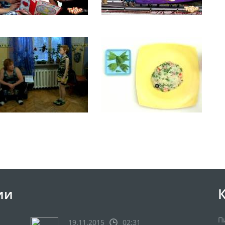
ии
П
19.11.2015
02:31