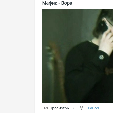
Мафик - Вора
Просмотры
: 0
Шансон