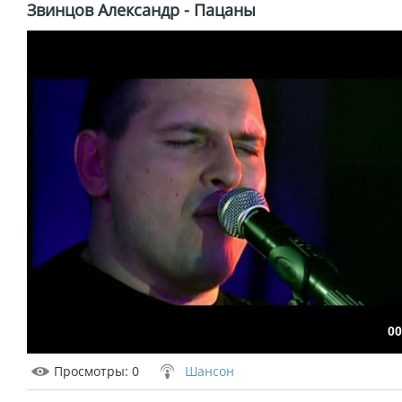
Звинцов Александр - Пацаны
00
Просмотры
: 0
Шансон