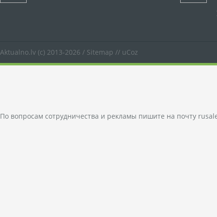
Aktualno.lv
(c) 2013-2026 /
Sitemap
//
uCoz
По вопросам сотрудничества и рекламы пишите на почту
rusal