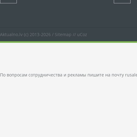
Aktualno.lv
(c) 2013-2026 /
Sitemap
//
uCoz
По вопросам сотрудничества и рекламы пишите на почту
rusal