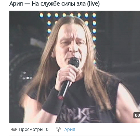
Ария — На службе силы зла (live)
00
Просмотры
: 0
Ария