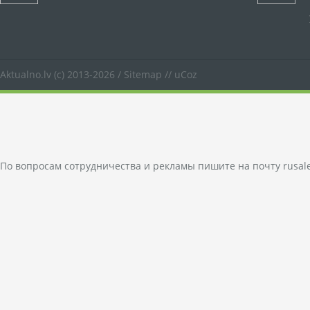
Aktualno.lv
(c) 2013-2026 /
Sitemap
//
uCoz
По вопросам сотрудничества и рекламы пишите на почту
rusal