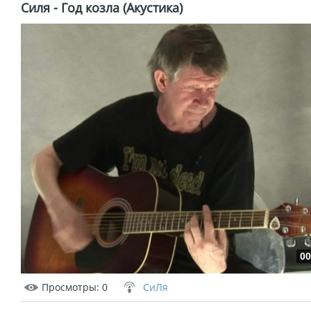
Силя - Год козла (Акустика)
00
Просмотры
: 0
СиЛя