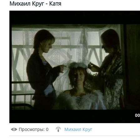
Михаил Круг - Катя
00
Просмотры
: 0
Михаил Круг