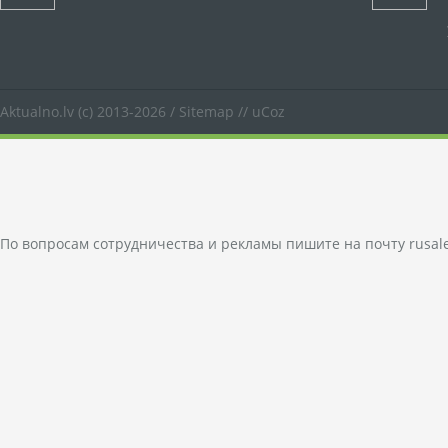
Aktualno.lv
(c) 2013-2026 /
Sitemap
//
uCoz
По вопросам сотрудничества и рекламы пишите на почту
rusal