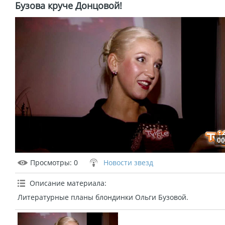
Бузова круче Донцовой!
00
Просмотры
: 0
Новости звезд
Описание материала
:
Литературные планы блондинки Ольги Бузовой.